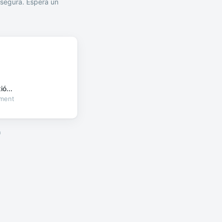
segura. Espera un
ó...
oment
a