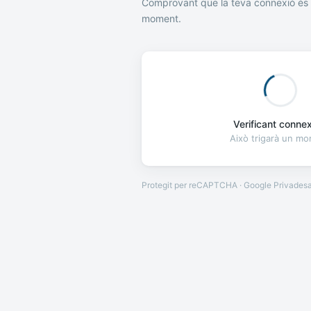
Comprovant que la teva connexió és 
moment.
Verificant connexi
Això trigarà un m
Protegit per reCAPTCHA · Google
Privades