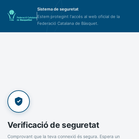
Sistema de seguretat
Estem protegint l'accés al web oficial de la
Federació Catalana de Bàsquet.
Verificació de seguretat
Comprovant que la teva connexió és segura. Espera un