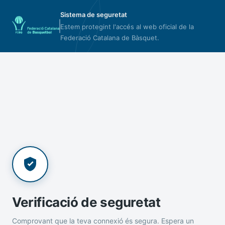
Sistema de seguretat
Estem protegint l'accés al web oficial de la
Federació Catalana de Bàsquet.
Verificació de seguretat
Comprovant que la teva connexió és segura. Espera un