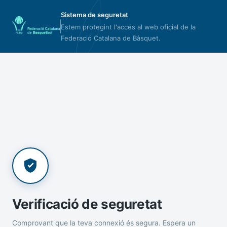
Sistema de seguretat
Estem protegint l'accés al web oficial de la
Federació Catalana de Bàsquet.
Verificació de seguretat
Comprovant que la teva connexió és segura. Espera un