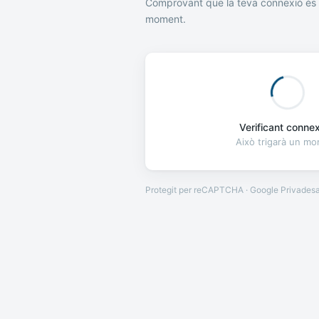
Comprovant que la teva connexió és 
moment.
Verificant connexi
Això trigarà un m
Protegit per reCAPTCHA · Google
Privades