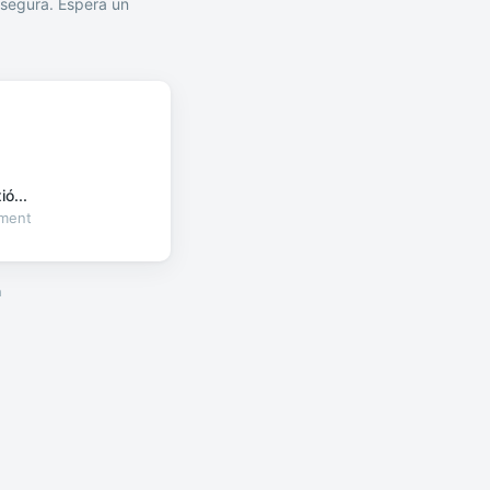
segura. Espera un
ó...
oment
a