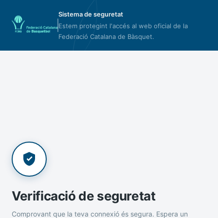
Sistema de seguretat
Estem protegint l'accés al web oficial de la
Federació Catalana de Bàsquet.
Verificació de seguretat
Comprovant que la teva connexió és segura. Espera un