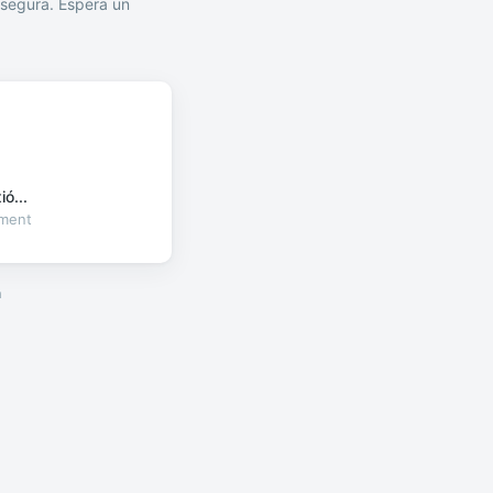
segura. Espera un
ó...
oment
a