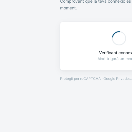
Comprovant que la teva connexió és 
moment.
Verificant connexi
Això trigarà un m
Protegit per reCAPTCHA · Google
Privades