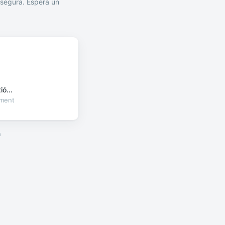
segura. Espera un
ó...
oment
a