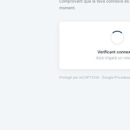
Comprovant que la teva connexió és 
moment.
Verificant connexi
Això trigarà un m
Protegit per reCAPTCHA · Google
Privades