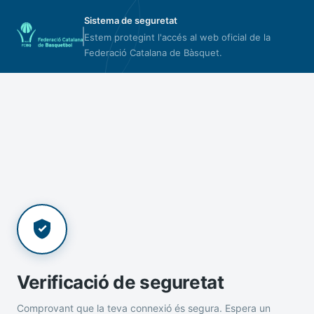
Sistema de seguretat
Estem protegint l'accés al web oficial de la
Federació Catalana de Bàsquet.
Verificació de seguretat
Comprovant que la teva connexió és segura. Espera un