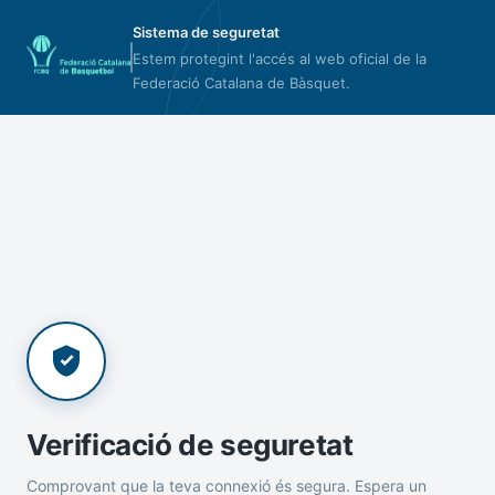
Sistema de seguretat
Estem protegint l'accés al web oficial de la
Federació Catalana de Bàsquet.
Verificació de seguretat
Comprovant que la teva connexió és segura. Espera un