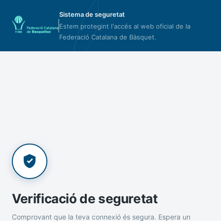
Sistema de seguretat
Estem protegint l'accés al web oficial de la
Federació Catalana de Bàsquet.
Verificació de seguretat
Comprovant que la teva connexió és segura. Espera un