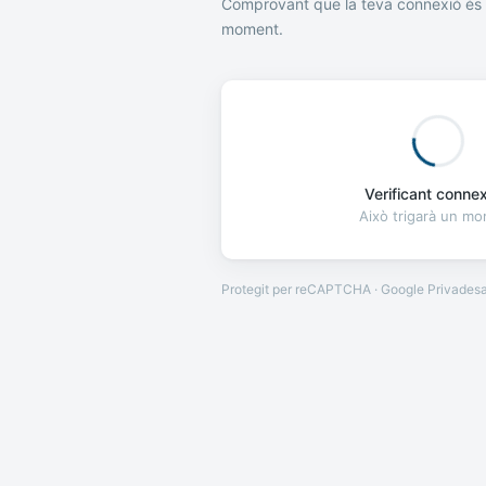
Comprovant que la teva connexió és 
moment.
Verificant connexi
Això trigarà un m
Protegit per reCAPTCHA · Google
Privades