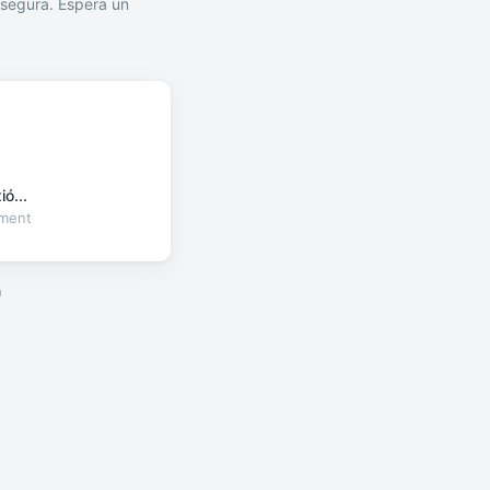
segura. Espera un
ó...
oment
a