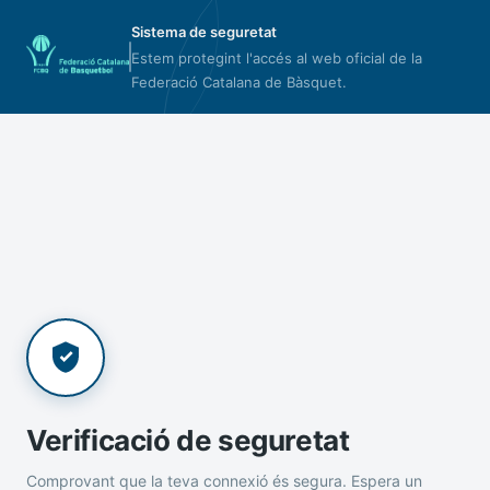
Sistema de seguretat
Estem protegint l'accés al web oficial de la
Federació Catalana de Bàsquet.
Verificació de seguretat
Comprovant que la teva connexió és segura. Espera un