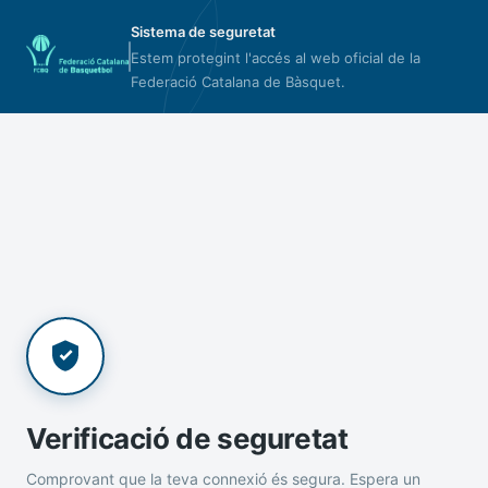
Sistema de seguretat
Estem protegint l'accés al web oficial de la
Federació Catalana de Bàsquet.
Verificació de seguretat
Comprovant que la teva connexió és segura. Espera un