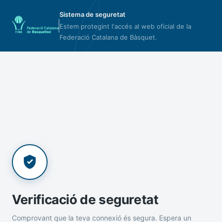
Sistema de seguretat
Estem protegint l'accés al web oficial de la
Federació Catalana de Bàsquet.
Verificació de seguretat
Comprovant que la teva connexió és segura. Espera un