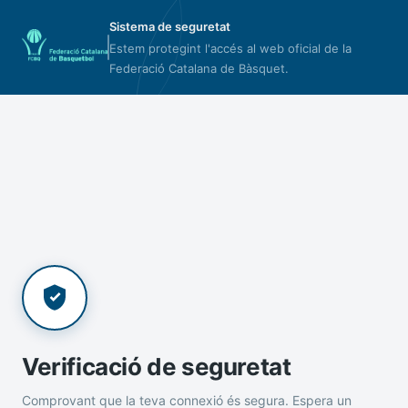
Sistema de seguretat
Estem protegint l'accés al web oficial de la
Federació Catalana de Bàsquet.
Verificació de seguretat
Comprovant que la teva connexió és segura. Espera un