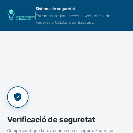
Sistema de seguretat
Estem protegint l'accés al web oficial de la
Federació Catalana de Bàsquet.
Verificació de seguretat
Comprovant que la teva connexió és segura. Espera un