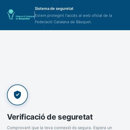
Sistema de seguretat
Estem protegint l'accés al web oficial de la
Federació Catalana de Bàsquet.
Verificació de seguretat
Comprovant que la teva connexió és segura. Espera un