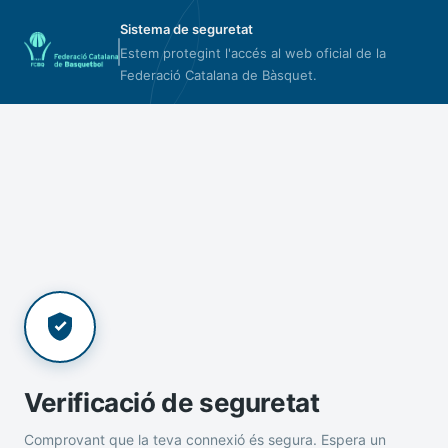
Sistema de seguretat
Estem protegint l'accés al web oficial de la
Federació Catalana de Bàsquet.
Verificació de seguretat
Comprovant que la teva connexió és segura. Espera un