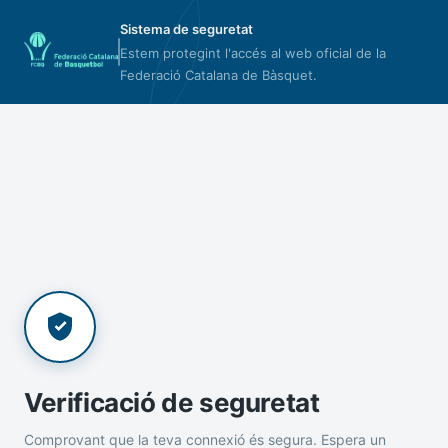
Sistema de seguretat
Estem protegint l'accés al web oficial de la
Federació Catalana de Bàsquet.
Verificació de seguretat
Comprovant que la teva connexió és segura. Espera un