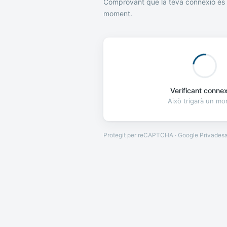
Comprovant que la teva connexió és 
moment.
Verificant connexi
Això trigarà un m
Protegit per reCAPTCHA · Google
Privades