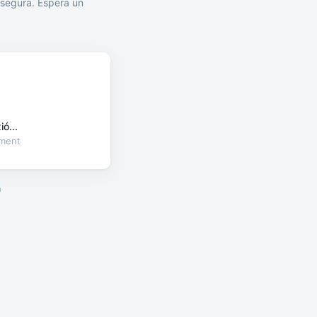
segura. Espera un
ó...
oment
a