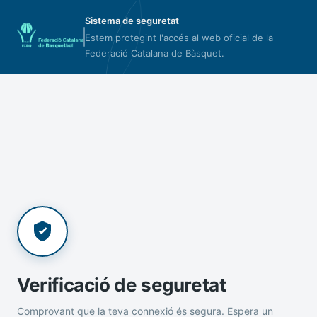
Sistema de seguretat
Estem protegint l'accés al web oficial de la
Federació Catalana de Bàsquet.
Verificació de seguretat
Comprovant que la teva connexió és segura. Espera un