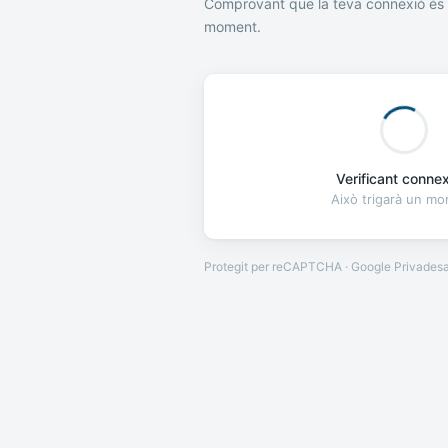
Comprovant que la teva connexió és 
moment.
Verificant connexi
Això trigarà un m
Protegit per reCAPTCHA · Google
Privades