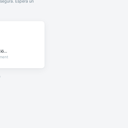
segura. Espera un
ó...
oment
a