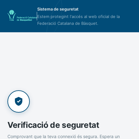
Sistema de seguretat
Estem protegint l'accés al web oficial de la
Federació Catalana de Bàsquet.
Verificació de seguretat
Comprovant que la teva connexió és segura. Espera un