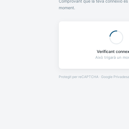
Comprovant que la teva connexió és 
moment.
Verificant connexi
Això trigarà un m
Protegit per reCAPTCHA · Google
Privades