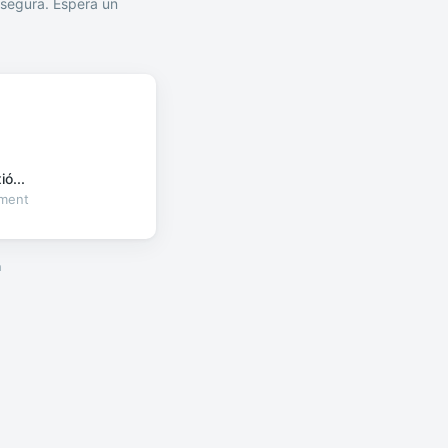
segura. Espera un
ó...
oment
a