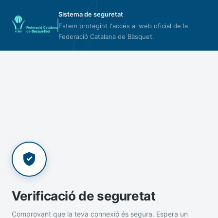
Sistema de seguretat
Estem protegint l'accés al web oficial de la
Federació Catalana de Bàsquet.
Verificació de seguretat
Comprovant que la teva connexió és segura. Espera un