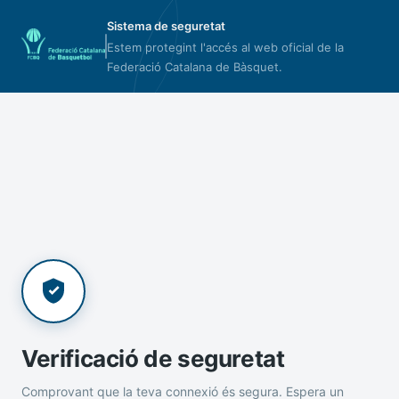
Sistema de seguretat
Estem protegint l'accés al web oficial de la
Federació Catalana de Bàsquet.
Verificació de seguretat
Comprovant que la teva connexió és segura. Espera un