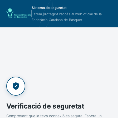
Sistema de seguretat
Estem protegint l'accés al web oficial de la
Federació Catalana de Bàsquet.
Verificació de seguretat
Comprovant que la teva connexió és segura. Espera un