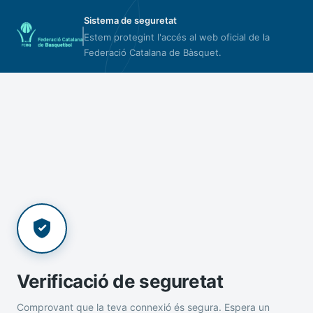
Sistema de seguretat
Estem protegint l'accés al web oficial de la
Federació Catalana de Bàsquet.
Verificació de seguretat
Comprovant que la teva connexió és segura. Espera un