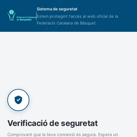
Sistema de seguretat
Estem protegint l'accés al web oficial de la
Federació Catalana de Bàsquet.
Verificació de seguretat
Comprovant que la teva connexió és segura. Espera un