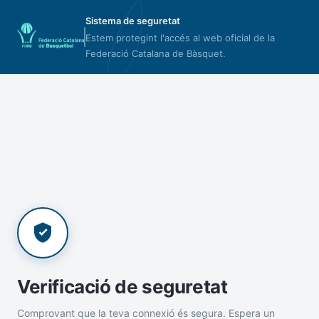
Sistema de seguretat
Estem protegint l'accés al web oficial de la
Federació Catalana de Bàsquet.
Verificació de seguretat
Comprovant que la teva connexió és segura. Espera un