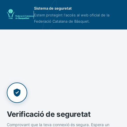
Sistema de seguretat
Estem protegint l'accés al web oficial de la
Federació Catalana de Bàsquet.
Verificació de seguretat
Comprovant que la teva connexió és segura. Espera un