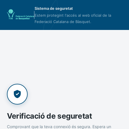
Sistema de seguretat
Estem protegint l'accés al web oficial de la
Federació Catalana de Bàsquet.
Verificació de seguretat
Comprovant que la teva connexió és segura. Espera un