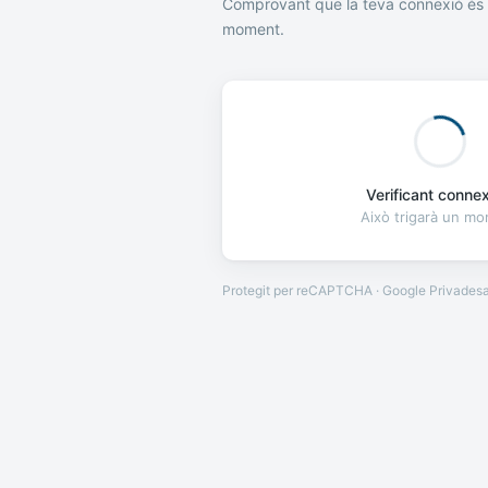
Comprovant que la teva connexió és 
moment.
Verificant connexi
Això trigarà un m
Protegit per reCAPTCHA · Google
Privades