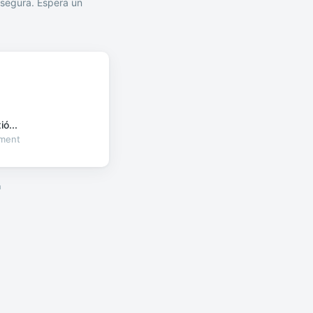
segura. Espera un
ó...
oment
a