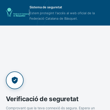
Sistema de seguretat
Estem protegint l'accés al web oficial de la
Federació Catalana de Bàsquet.
Verificació de seguretat
Comprovant que la teva connexió és segura. Espera un