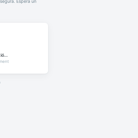
segura. Espera un
ó...
oment
a