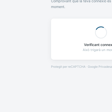
Comprovant que la teva connexió és 
moment.
Verificant connexi
Això trigarà un m
Protegit per reCAPTCHA · Google
Privades