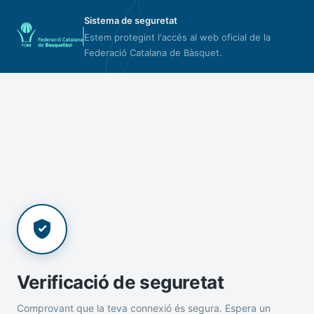
Sistema de seguretat
Estem protegint l'accés al web oficial de la
Federació Catalana de Bàsquet.
Verificació de seguretat
Comprovant que la teva connexió és segura. Espera un