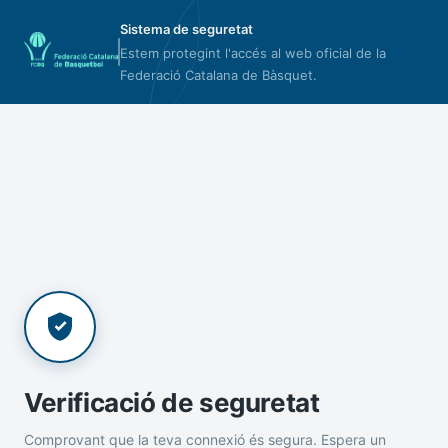
Sistema de seguretat
Estem protegint l'accés al web oficial de la
Federació Catalana de Bàsquet.
Verificació de seguretat
Comprovant que la teva connexió és segura. Espera un