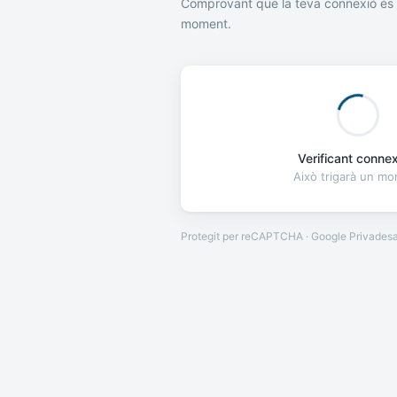
Comprovant que la teva connexió és 
moment.
Verificant connexi
Això trigarà un m
Protegit per reCAPTCHA · Google
Privades