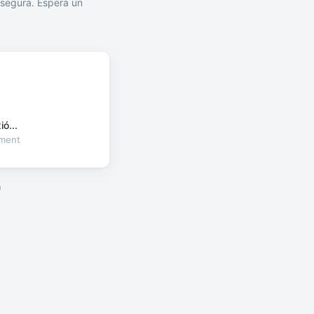
segura. Espera un
ó...
oment
a