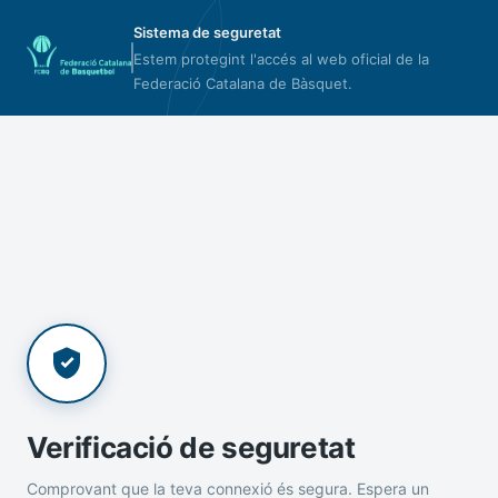
Sistema de seguretat
Estem protegint l'accés al web oficial de la
Federació Catalana de Bàsquet.
Verificació de seguretat
Comprovant que la teva connexió és segura. Espera un