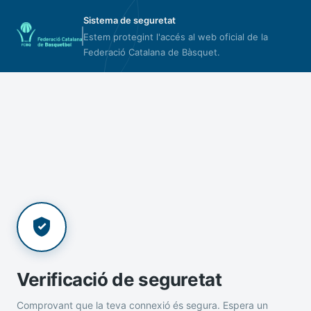
Sistema de seguretat
Estem protegint l'accés al web oficial de la
Federació Catalana de Bàsquet.
Verificació de seguretat
Comprovant que la teva connexió és segura. Espera un