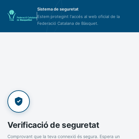
Sistema de seguretat
Estem protegint l'accés al web oficial de la
Federació Catalana de Bàsquet.
Verificació de seguretat
Comprovant que la teva connexió és segura. Espera un