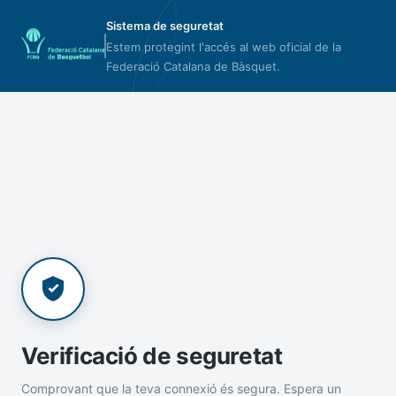
Sistema de seguretat
Estem protegint l'accés al web oficial de la
Federació Catalana de Bàsquet.
Verificació de seguretat
Comprovant que la teva connexió és segura. Espera un