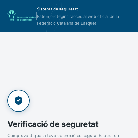
Sistema de seguretat
Estem protegint l'accés al web oficial de la
Federació Catalana de Bàsquet.
Verificació de seguretat
Comprovant que la teva connexió és segura. Espera un