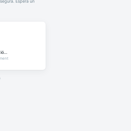
segura. Espera un
ó...
oment
a