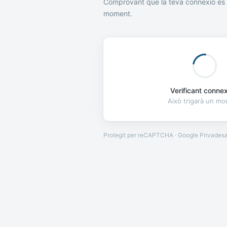
Comprovant que la teva connexió és 
moment.
Verificant connexi
Això trigarà un m
Protegit per reCAPTCHA · Google
Privades