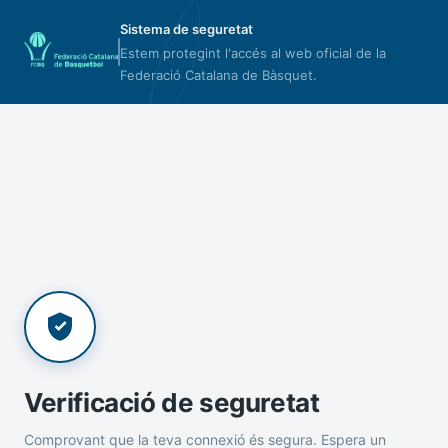
Sistema de seguretat
Estem protegint l'accés al web oficial de la
Federació Catalana de Bàsquet.
Verificació de seguretat
Comprovant que la teva connexió és segura. Espera un