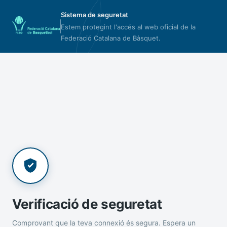
Sistema de seguretat
Estem protegint l'accés al web oficial de la
Federació Catalana de Bàsquet.
Verificació de seguretat
Comprovant que la teva connexió és segura. Espera un