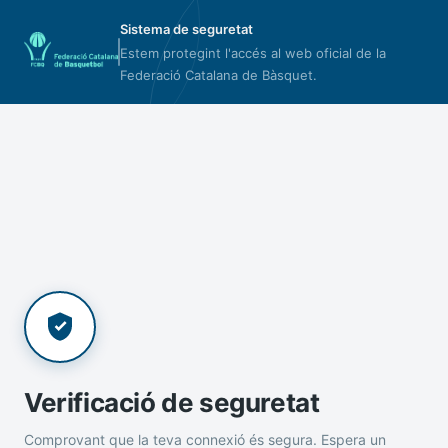
Sistema de seguretat
Estem protegint l'accés al web oficial de la
Federació Catalana de Bàsquet.
Verificació de seguretat
Comprovant que la teva connexió és segura. Espera un