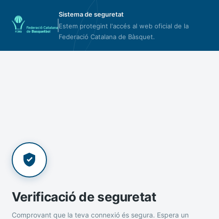
Sistema de seguretat
Estem protegint l'accés al web oficial de la
Federació Catalana de Bàsquet.
Verificació de seguretat
Comprovant que la teva connexió és segura. Espera un