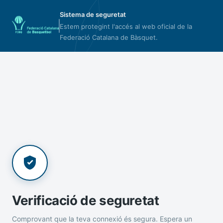
Sistema de seguretat
Estem protegint l'accés al web oficial de la
Federació Catalana de Bàsquet.
Verificació de seguretat
Comprovant que la teva connexió és segura. Espera un